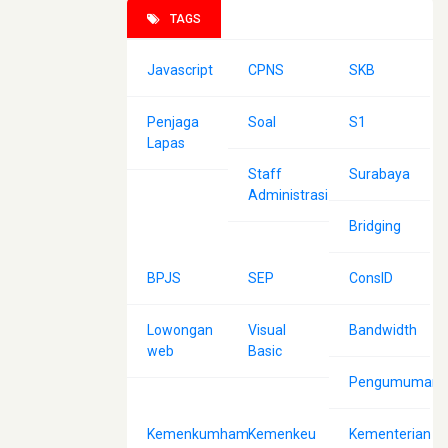
TAGS
Javascript
CPNS
SKB
Penjaga
Soal
S1
Lapas
Staff
Surabaya
Administrasi
Bridging
BPJS
SEP
ConsID
Lowongan
Visual
Bandwidth
web
Basic
Pengumuman
Kemenkumham
Kemenkeu
Kementerian