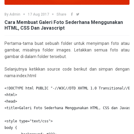
By
Admin
17 Aug 2017
Share
Cara Membuat Galeri Foto Sederhana Menggunakan
HTML, CSS Dan Javascript
Pertama-tama buat sebuah folder untuk menyimpan foto atau
gambar, misalnya folder images. Letakkan semua foto atau
gambar di dalam folder tersebut.
Selanjutnya ketikkan source code berikut dan simpan dengan
nama index.html
<!DOCTYPE html PUBLIC "-//W3C//DTD XHTML 1.0 Transitional//EN
<
html
>
<
head
>
<
title
>
Galeri Foto Sederhana Menggunakan HTML, CSS dan Javasc
<
style
type
=
"
text/css
"
>
body
{