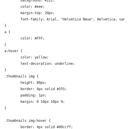
background
:
 #222
;
color
:
 #eee
;
margin-top
:
 20px
;
font-family
:
 Arial, 
"Helvetica Neue"
, Helvetica, sans
}
a
{
color
:
 #FFF
;
}
a:hover
{
color
:
 yellow
;
text-decoration
:
 underline
;
}
.thumbnails img
{
height
:
 80px
;
border
:
 4px solid #555
;
padding
:
 1px
;
margin
:
 0 10px 10px 0
;
}
.thumbnails img:hover
{
border
:
 4px solid #00ccff
;