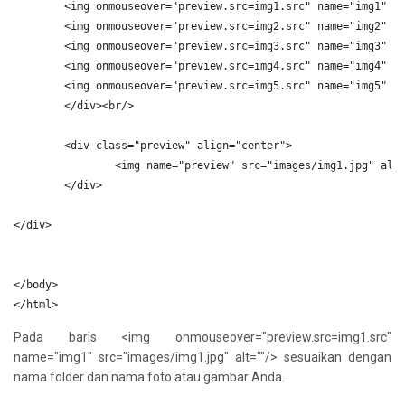
<
img
onmouseover
=
"
preview.src
=
img1.src
"
name
=
"
img1
"
s
<
img
onmouseover
=
"
preview.src
=
img2.src
"
name
=
"
img2
"
s
<
img
onmouseover
=
"
preview.src
=
img3.src
"
name
=
"
img3
"
s
<
img
onmouseover
=
"
preview.src
=
img4.src
"
name
=
"
img4
"
s
<
img
onmouseover
=
"
preview.src
=
img5.src
"
name
=
"
img5
"
s
</
div
>
<
br
/>
<
div
class
=
"
preview
"
align
=
"
center
"
>
<
img
name
=
"
preview
"
src
=
"
images/img1.jpg
"
alt
</
div
>
</
div
>
</
body
>
</
html
>
Pada baris <img onmouseover="preview.src=img1.src"
name="img1" src="images/img1.jpg" alt=""/> sesuaikan dengan
nama folder dan nama foto atau gambar Anda.