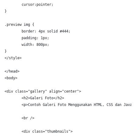
cursor
:
pointer
;
}
.preview img
{
border
:
 4px solid #444
;
padding
:
 1px
;
width
:
 800px
;
}
</
style
>
</
head
>
<
body
>
<
div
class
=
"
gallery
"
align
=
"
center
"
>
<
h2
>
Galeri Foto
</
h2
>
<
p
>
Contoh Galeri Foto Menggunakan HTML, CSS dan Javas
<
br
/>
<
div
class
=
"
thumbnails
"
>