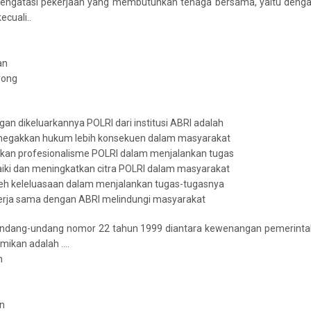
engatasi pekerjaan yang membutuhkan tenaga bersama, yaitu denga 
ecuali..
an
yong
gan dikeluarkannya POLRI dari institusi ABRI adalah
negakkan hukum lebih konsekuen dalam masyarakat
tkan profesionalisme POLRI dalam menjalankan tugas
iki dan meningkatkan citra POLRI dalam masyarakat
eh keleluasaan dalam menjalankan tugas-tugasnya
kerja sama dengan ABRI melindungi masyarakat
undang-undang nomor 22 tahun 1999 diantara kewenangan pemerinta
mikan adalah ....
n
an