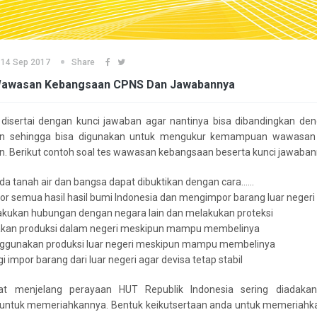
14 Sep 2017
Share
Wawasan Kebangsaan CPNS Dan Jawabannya
i disertai dengan kunci jawaban agar nantinya bisa dibandingkan d
n sehingga bisa digunakan untuk mengukur kemampuan wawasan
. Berikut contoh soal tes wawasan kebangsaan beserta kunci jawaban
ada tanah air dan bangsa dapat dibuktikan dengan cara……
r semua hasil hasil bumi Indonesia dan mengimpor barang luar negeri
akukan hubungan dengan negara lain dan melakukan proteksi
kan produksi dalam negeri meskipun mampu membelinya
nggunakan produksi luar negeri meskipun mampu membelinya
 impor barang dari luar negeri agar devisa tetap stabil
at menjelang perayaan HUT Republik Indonesia sering diadaka
untuk memeriahkannya. Bentuk keikutsertaan anda untuk memeriahk