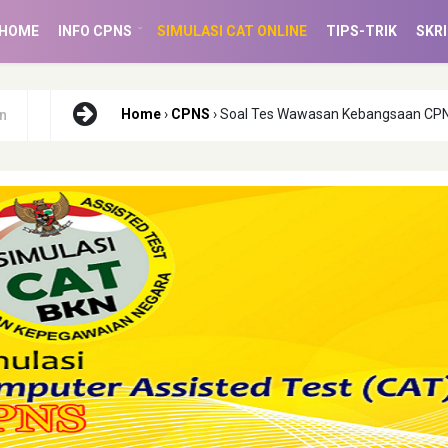
(CURRENT)
HOME
INFO CPNS
SIMULASI CAT ONLINE
TIPS-TRIK
SKRI
Home
›
CPNS
› Soal Tes Wawasan Kebangsaan CP
n