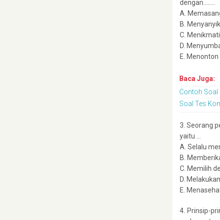
dengan……..
A. Memasan
B. Menyanyik
C. Menikmati
D. Menyumba
E. Menonton
Baca Juga:
Contoh Soal
Soal Tes Kom
3. Seorang 
yaitu …
A. Selalu me
B. Memberik
C. Memilih d
D. Melakuka
E. Menasehat
4. Prinsip-p