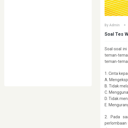
By
Admin
Soal Tes 
Soal-soal in
teman-tema
teman-teman
1. Cinta kep
A. Mengekspo
B. Tidak mel
C. Mengguna
D. Tidak me
E. Mengurangi
2. Pada sa
perlombaan 