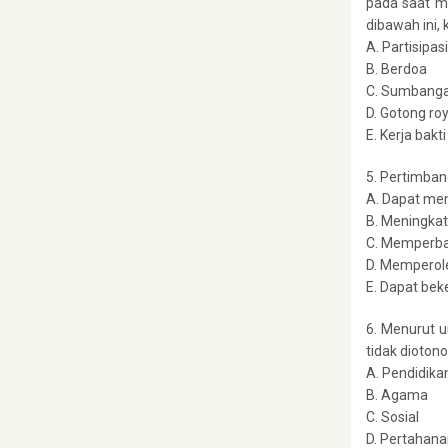
pada saat m
dibawah ini, k
A. Partisipasi
B. Berdoa
C. Sumbang
D. Gotong ro
E. Kerja bakti
5. Pertimban
A. Dapat me
B. Meningka
C. Memperba
D. Memperol
E. Dapat be
6. Menurut 
tidak diotono
A. Pendidika
B. Agama
C. Sosial
D. Pertahan