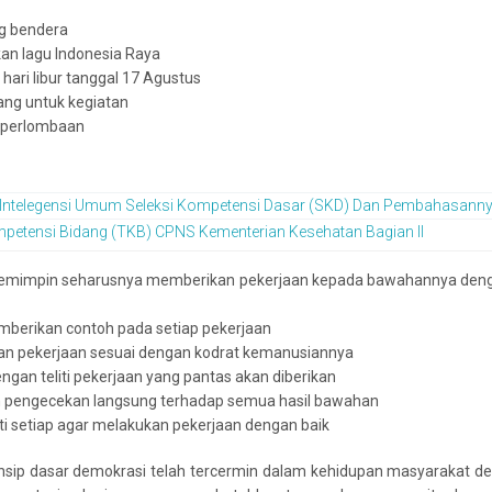
g bendera
an lagu Indonesia Raya
 hari libur tanggal 17 Agustus
ng untuk kegiatan
 perlombaan
 Intelegensi Umum Seleksi Kompetensi Dasar (SKD) Dan Pembahasann
petensi Bidang (TKB) CPNS Kementerian Kesehatan Bagian II
pemimpin seharusnya memberikan pekerjaan kepada bawahannya deng
mberikan contoh pada setiap pekerjaan
an pekerjaan sesuai dengan kodrat kemanusiannya
engan teliti pekerjaan yang pantas akan diberikan
n pengecekan langsung terhadap semua hasil bawahan
i setiap agar melakukan pekerjaan dengan baik
rinsip dasar demokrasi telah tercermin dalam kehidupan masyarakat d