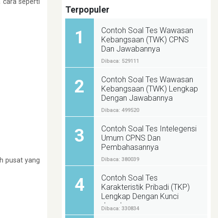
cara seperti
Terpopuler
Contoh Soal Tes Wawasan
1
Kebangsaan (TWK) CPNS
Dan Jawabannya
Dibaca: 529111
Contoh Soal Tes Wawasan
2
Kebangsaan (TWK) Lengkap
Dengan Jawabannya
Dibaca: 499520
Contoh Soal Tes Intelegensi
3
Umum CPNS Dan
Pembahasannya
Dibaca: 380039
h pusat yang
Contoh Soal Tes
4
Karakteristik Pribadi (TKP)
Lengkap Dengan Kunci
Jawabannya
Dibaca: 330834